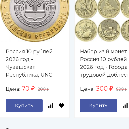
Россия 10 рублей
Набор из 8 монет
2026 год -
Россия 10 рублей
Чувашская
2026 год - Города
Республика, UNC
трудовой доблест
Барнаул, Каменск
70
300
Цена:
Цена:
₽
₽
200
999
Уральский, Киров
₽
₽
Коломна,
Купить
Купить
Комсомольск-на-
Амуре, Красноярс
Магадан, Пенза