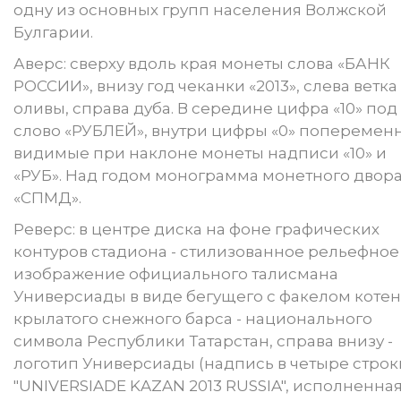
одну из основных групп населения Волжской
Булгарии.
Аверс: сверху вдоль края монеты слова «БАНК
РОССИИ», внизу год чеканки «2013», слева ветка
оливы, справа дуба. В середине цифра «10» под
слово «РУБЛЕЙ», внутри цифры «0» поперемен
видимые при наклоне монеты надписи «10» и
«РУБ». Над годом монограмма монетного двор
«СПМД».
Реверс: в центре диска на фоне графических
контуров стадиона - стилизованное рельефное
изображение официального талисмана
Универсиады в виде бегущего с факелом котен
крылатого снежного барса - национального
символа Республики Татарстан, справа внизу -
логотип Универсиады (надпись в четыре строк
"UNIVERSIADE KAZAN 2013 RUSSIA", исполненна