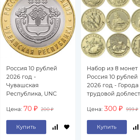
Россия 10 рублей
Набор из 8 монет
2026 год -
Россия 10 рублей
Чувашская
2026 год - Города
Республика, UNC
трудовой доблест
Барнаул, Каменск
70
300
Цена:
Цена:
₽
₽
200
999
Уральский, Киров
₽
₽
Коломна,
Купить
Купить
Комсомольск-на-
Амуре, Красноярс