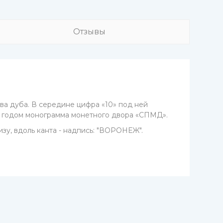
Отзывы
ава дуба. В середине цифра «10» под ней
д годом монограмма монетного двора «СПМД».
зу, вдоль канта - надпись: "ВОРОНЕЖ".