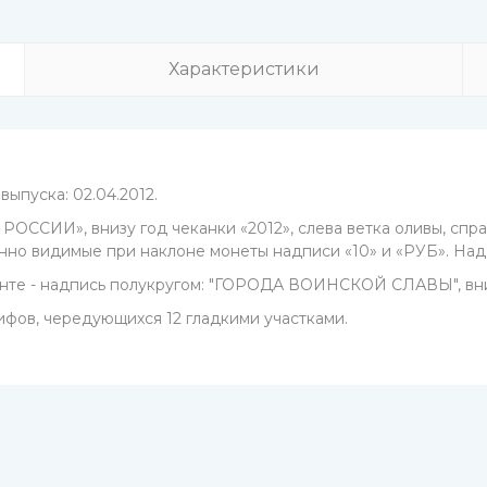
Характеристики
выпуска: 02.04.2012.
 РОССИИ», внизу год чеканки «2012», слева ветка оливы, спр
нно видимые при наклоне монеты надписи «10» и «РУБ». На
ленте - надпись полукругом: "ГОРОДА ВОИНСКОЙ СЛАВЫ", вни
 рифов, чередующихся 12 гладкими участками.