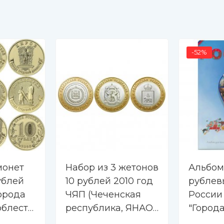
-52%
монет
Набор из 3 жетонов
Альбом
ублей
10 рублей 2010 год
рублев
Города
ЧЯП (Чеченская
России
облести
республика, ЯНАО,
"Город
Пермский край)
славы 