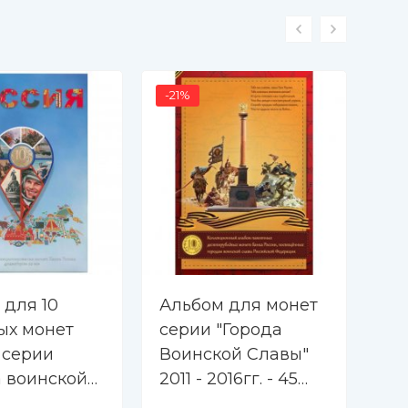
-21%
-17
 для 10
Альбом для монет
Ал
ых монет
серии "Города
се
 серии
Воинской Славы"
тр
а воинской
2011 - 2016гг. - 45
(п
и юбилеи" -
капсул (пустой)