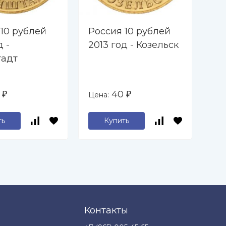
 10 рублей
Россия 10 рублей
Ро
д -
2013 год - Козельск
20
адт
0
40
Цена:
Цен
₽
₽
ть
Купить
Контакты