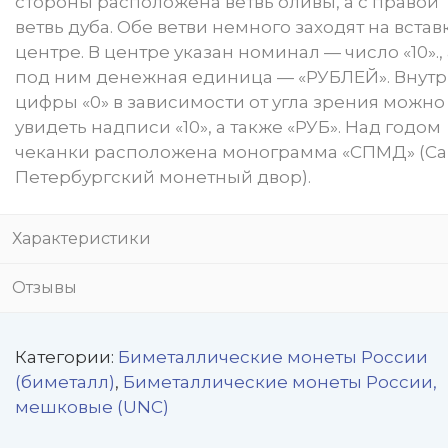
стороны расположена ветвь оливы, а с правой
ветвь дуба. Обе ветви немного заходят на вставк
центре. В центре указан номинал — число «10»., 
под ним денежная единица — «РУБЛЕЙ». Внут
цифры «0» в зависимости от угла зрения можно
увидеть надписи «10», а также «РУБ». Над годом
чеканки расположена монограмма «СПМД» (Са
Петербургский монетный двор).
Характеристики
Отзывы
Категории:
Биметаллические монеты России
(биметалл)
,
Биметаллические монеты России,
мешковые (UNC)