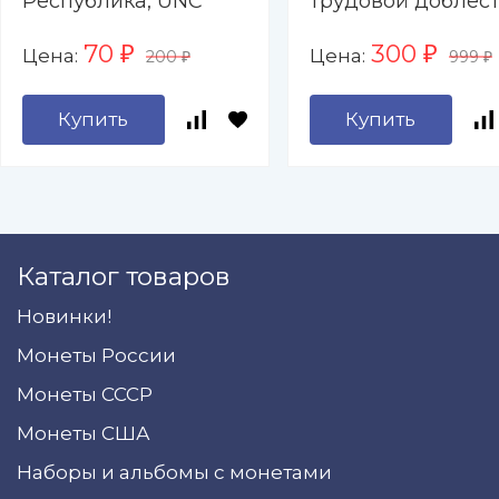
Республика, UNC
трудовой доблест
Барнаул, Каменск
70
300
Цена:
Цена:
₽
₽
200
999
Уральский, Киров
₽
₽
Коломна,
Купить
Купить
Комсомольск-на-
Амуре, Красноярс
Магадан, Пенза
Каталог товаров
Новинки!
Монеты России
Монеты СССР
Монеты США
Наборы и альбомы с монетами