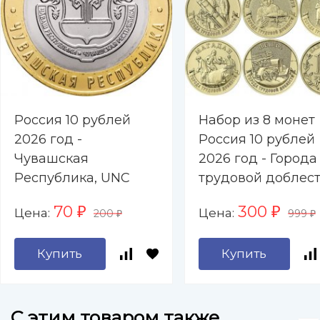
Россия 10 рублей
Набор из 8 монет
2026 год -
Россия 10 рублей
Чувашская
2026 год - Города
Республика, UNC
трудовой доблест
Барнаул, Каменск
70
300
Цена:
Цена:
₽
₽
200
999
Уральский, Киров
₽
₽
Коломна,
Купить
Купить
Комсомольск-на-
Амуре, Красноярс
Магадан, Пенза
C этим товаром также