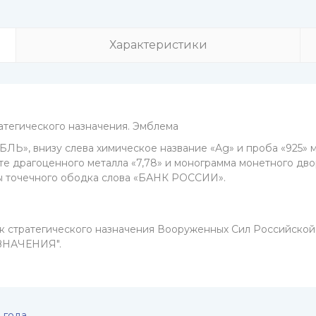
Характеристики
ратегического назначения. Эмблема
Ь», внизу слева химическое название «Ag» и проба «925» мет
те драгоценного металла «7,78» и монограмма монетного дв
ны точечного ободка слова «БАНК РОССИИ».
 стратегического назначения Вооруженных Сил Российской 
ЗНАЧЕНИЯ".
 года