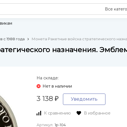
Все катег
викам
 с 1988 года
Монета Ракетные войска стратегического назначе
тегического назначения. Эмблема 
На складе:
Нет в наличии
3 138
₽
Уведомить
К сравнению
В избранное
Артикул:
1р-104