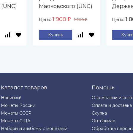
 (UNC)
Маяковского (UNC)
Держав
1 900
1 
Цена:
Цена:
₽
2 200
₽
Купить
Купи
Каталог товаров
Помощь
Новинки!
О компании и конт
Монеты России
Оплата и доставка
Монеты СССР
Скупка
Монеты США
Оптовикам
Наборы и альбомы с монетами
Обработка персон