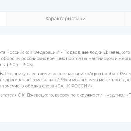
Характеристики
та Российской Федерации" - Подводные лодки Джевецкого 
еме обороны российских военных портов на Балтийском и Чёр
ны (1904—1905).
Ь», внизу слева химическое название «Ag» и проба «925» мет
те драгоценного металла «7,78» и монограмма монетного дв
ны точечного ободка слова «БАНК РОССИИ».
етателя С.К. Джевецкого, вверху по окружности – надпис