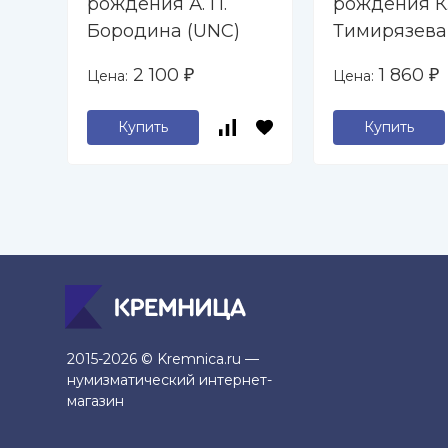
рождения А. П.
рождения К.
Бородина (UNC)
Тимирязева
2 100
1 860
Цена:
Цена:
₽
₽
Купить
Купить
2015-2026 © Kremnica.ru —
нумизматический интернет-
магазин