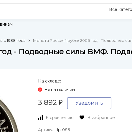
Все катег
викам
 с 1988 года
Монета Россия 1 рубль 2006 год - Подводные с
 год - Подводные силы ВМФ. Под
На складе:
Нет в наличии
3 892
₽
Уведомить
К сравнению
В избранное
Артикул:
1р-086