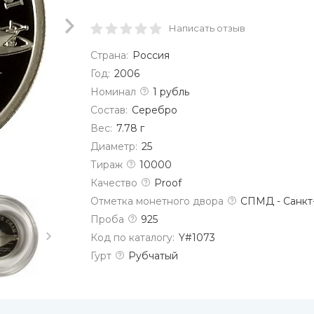
Написать отзыв
Страна:
Россия
Год:
2006
Номинал
1 рубль
Состав:
Серебро
Вес:
7.78 г
Диаметр:
25
Тираж
10000
Качество
Proof
Отметка монетного двора
СПМД - Санкт
Проба
925
Код по каталогу:
Y#1073
Гурт
Рубчатый