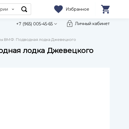
ории
Избранное
Личный кабинет
+7 (965) 005-45-65
илы ВМФ. Подводная лодка Джевецкого
водная лодка Джевецкого