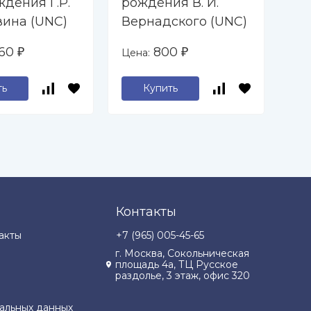
дения Г.Р.
рождения В. И.
ро
ина (UNC)
Вернадского (UNC)
На
860
800
Цена:
Цен
₽
₽
ть
Купить
Контакты
акты
+7 (965) 005-45-65
г. Москва, Сокольническая
площадь 4а, ТЦ Русское
раздолье, 3 этаж, офис 320
альных данных