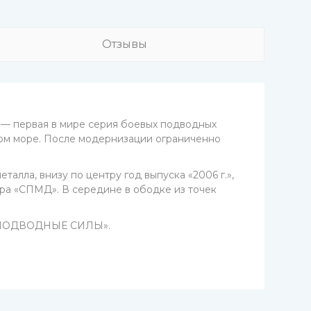
Отзывы
— первая в мире серия боевых подводных
ном море. После модернизации ограниченно
алла, внизу по центру год выпуска «2006 г.»,
ора «СПМД». В середине в ободке из точек
ь: «ПОДВОДНЫЕ СИЛЫ».