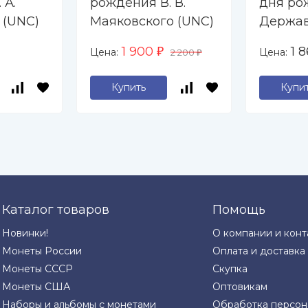
 А.
рождения В. В.
дня рож
 (UNC)
Маяковского (UNC)
Держав
1 900
1 
Цена:
Цена:
₽
2 200
₽
Купить
Купи
Каталог товаров
Помощь
Новинки!
О компании и конт
Монеты России
Оплата и доставка
Монеты СССР
Скупка
Монеты США
Оптовикам
Наборы и альбомы с монетами
Обработка персон