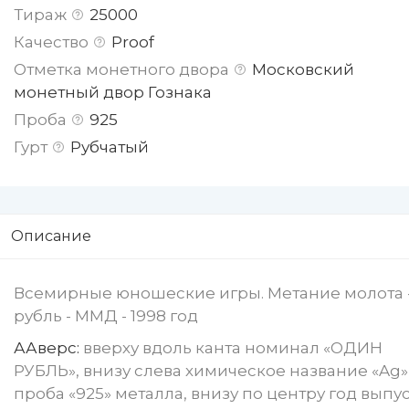
Тираж
25000
Качество
Proof
Отметка монетного двора
Московский
монетный двор Гознака
Проба
925
Гурт
Рубчатый
Описание
Всемирные юношеские игры. Метание молота -
рубль - ММД - 1998 год
А
Аверс:
вверху вдоль канта номинал «ОДИН
РУБЛЬ», внизу слева химическое название «Ag»
проба «925» металла, внизу по центру год выпу