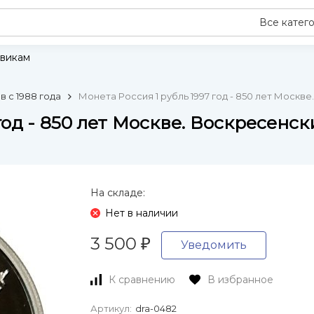
Все катег
викам
 с 1988 года
Монета Россия 1 рубль 1997 год - 850 лет Москв
год - 850 лет Москве. Воскресенск
На складе:
Нет в наличии
3 500
₽
Уведомить
К сравнению
В избранное
Артикул:
dra-0482