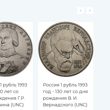
1 рубль 1993
Россия 1 рубль 1993
Ро
50 лет со
год - 130 лет со дня
го
дения Г.Р.
рождения В. И.
ро
ина (UNC)
Вернадского (UNC)
На