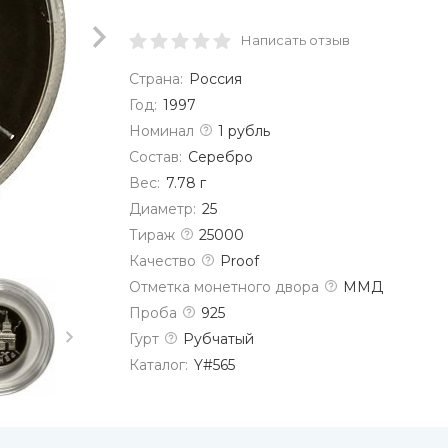
Написать отзыв
Страна:
Россия
Год:
1997
Номинал
1 рубль
Состав:
Серебро
Вес:
7.78 г
Диаметр:
25
Тираж
25000
Качество
Proof
Отметка монетного двора
ММД
Проба
925
Гурт
Рубчатый
Каталог:
Y#565