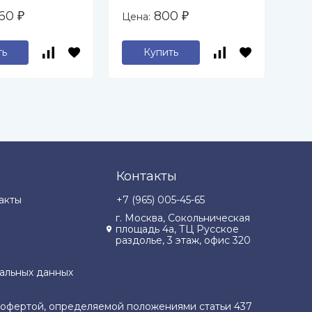
860
800
Цена:
Цен
₽
₽
ть
Купить
Контакты
акты
+7 (965) 005-45-65
г. Москва, Сокольническая
площадь 4а, ТЦ Русское
раздолье, 3 этаж, офис 320
альных данных
й офертой, определяемой положениями статьи 437