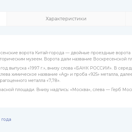
Характеристики
ресенские ворота Китай-города — двойные проездные ворота
торическим музеем. Ворота дали название Воскресенской п
и год выпуска «1997 г.», внизу слова «БАНК РОССИИ». В сере
лева химическое название «Ag» и проба «925» металла, дал
агоценного металла «7,78».
сной площади. Внизу надпись: «Москва», слева — Герб Моск
 года