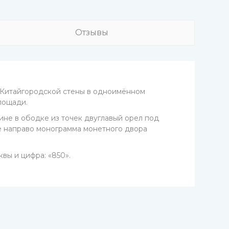
Отзывы
 Китайгородской стены в одноимённом
лощади.
дине в ободке из точек двуглавый орел под
ее направо монограмма монетного двора
вы и цифра: «850».