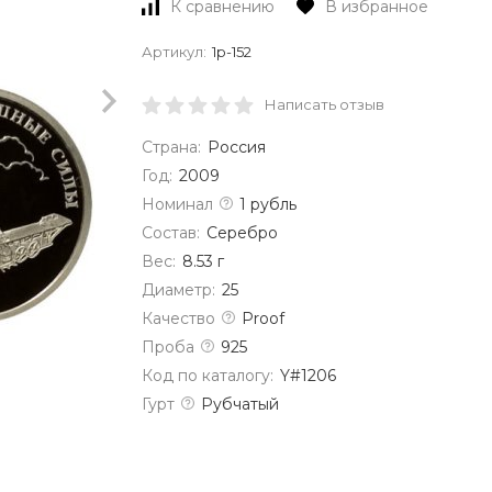
К сравнению
В избранное
Артикул:
1р-152
Написать отзыв
Страна:
Россия
Год:
2009
Номинал
1 рубль
Состав:
Серебро
Вес:
8.53 г
Диаметр:
25
Качество
Proof
Проба
925
Код по каталогу:
Y#1206
Гурт
Рубчатый