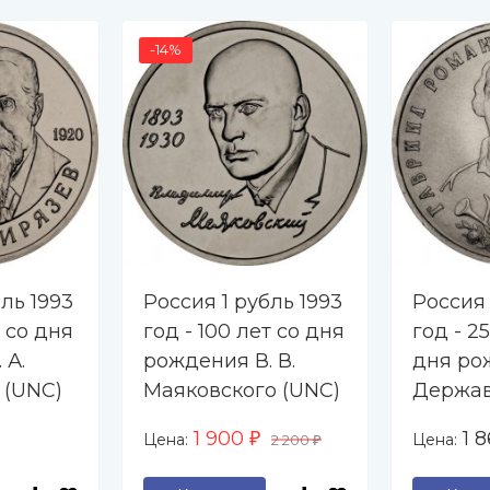
-14%
ль 1993
Россия 1 рубль 1993
Россия 
т со дня
год - 100 лет со дня
год - 2
 А.
рождения В. В.
дня рож
 (UNC)
Маяковского (UNC)
Держав
1 900
1 
Цена:
Цена:
₽
2 200
₽