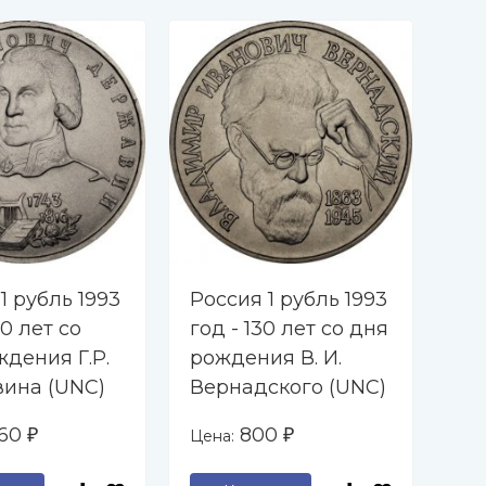
1 рубль 1993
Россия 1 рубль 1993
Ро
50 лет со
год - 130 лет со дня
го
дения Г.Р.
рождения В. И.
ро
ина (UNC)
Вернадского (UNC)
На
860
800
Цена:
Цен
₽
₽