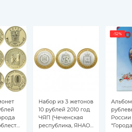
-52%
монет
Набор из 3 жетонов
Альбом
ублей
10 рублей 2010 год
рублев
Города
ЧЯП (Чеченская
России
облести
республика, ЯНАО,
"Город