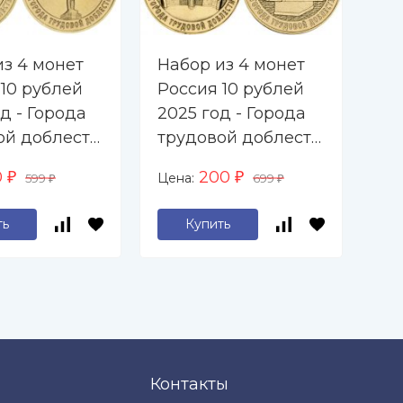
из 4 монет
Набор из 4 монет
Ро
 10 рублей
Россия 10 рублей
20
д - Города
2025 год - Города
тр
ой доблести
трудовой доблести
се
, Самара,
- Ульяновск, Уфа,
хо
0
200
Цена:
Цен
₽
599
₽
699
₽
₽
, Томск
Челябинск,
пе
Ярославль
пр
ть
Купить
Контакты