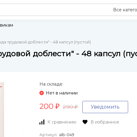
Все катег
викам
да трудовой доблести" - 48 капсул (пустой)
удовой доблести" - 48 капсул (пу
На складе:
Нет в наличии
200
₽
290
Уведомить
₽
К сравнению
В избранное
Артикул:
alb-049