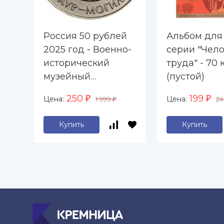
Россия 50 рублей
Альбом для
2025 год - Военно-
серии "Чел
исторический
труда" - 70 
музейный
(пустой)
комплекс «Саур-
250
199
Цена:
Цена:
₽
1 999
₽
2
₽
Могила», UNC
Купить
Купить