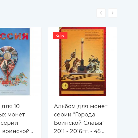
-21%
-17
 для 10
Альбом для монет
Ал
ых монет
серии "Города
се
 серии
Воинской Славы"
тр
а воинской
2011 - 2016гг. - 45
(п