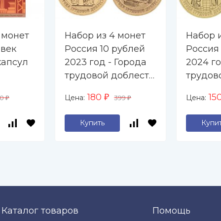
 монет
Набор из 4 монет
Набор 
овек
Россия 10 рублей
Россия
капсул
2023 год - Города
2024 го
трудовой доблести
трудов
- Нижний
- Пермь
180
15
Цена:
Цена:
40
₽
399
₽
₽
Новгород, Нижний
Саратов
Тагил,
Купить
Купи
Новокузнецк,
Новосибирск
Каталог товаров
Помощь